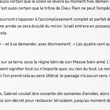
aussi certain que le soleil se lèvera au moment fixé, demain 
'est aussi certain que le trône de Dieu. Rien ne peut l'empê
 pourront s'opposer à l'accomplissement complet et parfait d
me année se sera écoulé du miroir, Israël entrera en possessi
cela.
er – et à se demander, avec étonnement :
« Les quatre cent q
mais sur sa terre, sous le règne béni de son Messie bien-aimé
ent signifier tout ou n'importe quoi, ou rien du tout. Le mot
 l'on prend cela au sens littéral, le passage n'a aucun sens.
abriel voulait dire soixante-dix semaines d’années, alors 
s son décret pour restaurer Jérusalem, jusqu’au moment de l