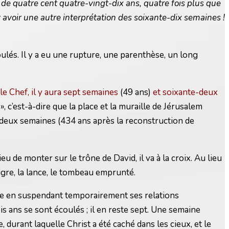
 de quatre cent quatre-vingt-dix ans, quatre fois plus que
 y avoir une autre interprétation des soixante-dix semaines !
lés. Il y a eu une rupture, une parenthèse, un long
e Chef, il y aura sept semaines
(49 ans)
et soixante-deux
 », c’est-à-dire que la place et la muraille de Jérusalem
-deux semaines (434 ans après la reconstruction de
u de monter sur le trône de David, il va à la croix. Au lieu
naigre, la lance, le tombeau emprunté.
acte en suspendant temporairement ses relations
s ans se sont écoulés ; il en reste sept. Une semaine
durant laquelle Christ a été caché dans les cieux, et le