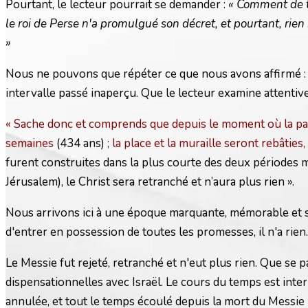
Pourtant, le lecteur pourrait se demander :
« Comment de te
le roi de Perse n'a promulgué son décret, et pourtant, rien 
»
Nous ne pouvons que répéter ce que nous avons affirmé : l
intervalle passé inaperçu. Que le lecteur examine attentive
« Sache donc et comprends que depuis le moment où la paro
semaines
(434 ans)
; la place et la muraille seront rebâti
furent construites dans la plus courte des deux périodes 
Jérusalem), le Christ sera retranché et n’aura plus rien ».
Nous arrivons ici à une époque marquante, mémorable et sole
d'entrer en possession de toutes les promesses, il n'a rien. 
Le Messie fut rejeté, retranché et n'eut plus rien. Que se
dispensationnelles avec Israël. Le cours du temps est inte
annulée, et tout le temps écoulé depuis la mort du Messie n