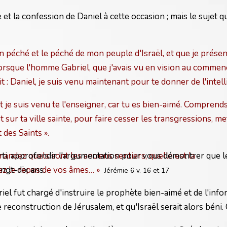
et la confession de Daniel à cette occasion ; mais le sujet
on péché et le péché de mon peuple d'Israël, et que je présen
lorsque l'homme Gabriel, que j'avais vu en vision au comme
it : Daniel, je suis venu maintenant pour te donner de l'intel
 je suis venu te l'enseigner, car tu es bien-aimé. Comprends
r ta ville sainte, pour faire cesser les transgressions, mettr
t des Saints ».
ti, approfondir l'argumentation pour vous démontrer que le
andez quels sont les anciens sentiers, quelle est la
ngt-dix ans.
ez le repos de vos âmes… »
Jérémie 6 v. 16 et 17
el fut chargé d'instruire le prophète bien-aimé et de l'inf
econstruction de Jérusalem, et qu'Israël serait alors béni. C