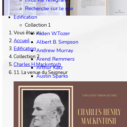
Infos via Telegram
Recherche sur le site
Edification
Collection 1
Vous êtes ici :
Aiden W.Tozer
Accueil
Albert B. Simpson
Edification
Andrew Murray
Collection 2
Arend Remmers
Charles H.Mackintosh
Arthur Katz
11. La venue du Seigneur
Austin Sparks
Benjamin Gabelle
Collection 2
Charles H.Mackintosh
Charles Spurgeon
Chip Brogden
Christian Briem