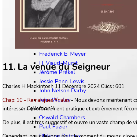
Charles Finney
David Wilkerson
Edward M. Bounds
Collection 3
Frédéric Gabelle
Frederick B. Meyer
H. Viaud-Murat
11. La venue du Seigneur
Jérôme Prékel
Jessie Penn-Lewis
Charles H.Mackintosh
11 Décembre 2024
Clics : 601
John Nelson Darby
John Wesley
Chap: 10 - Remarques finales
- Nous devons maintenant conc
Collection 4
intéressant, profondément pratique et extrêmement fécon
Oswald Chambers
De plus, il est très suggestif et ouvre un vaste champ de vi
Paul Fuzier
Philippe Dehoux
Cependant, nous devons, pour le moment du moins, clore nos