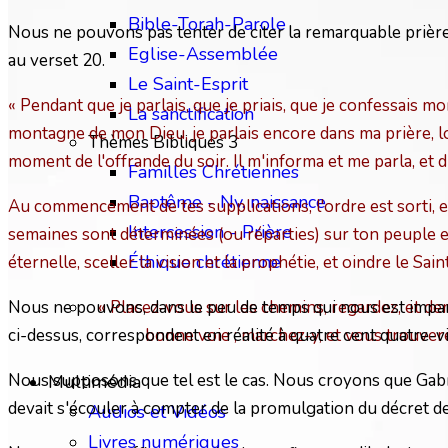
Bible-Torah-Parole
Nous ne pouvons pas tenter de citer la remarquable prière 
Eglise-Assemblée
au verset 20.
Le Saint-Esprit
« Pendant que je parlais, que je priais, que je confessais m
La sanctification
montagne de mon Dieu, je parlais encore dans ma prière, 
Thèmes Bibliques 3
moment de l'offrande du soir. Il m'informa et me parla, et d
Familles Chrétiennes
Baptême - Nv. naissance
Au commencement de tes supplications, l'ordre est sorti, et
Intercession - Prière
semaines sont déterminées (ou réparties) sur ton peuple et su
Éthique chrétienne
éternelle, sceller la vision et la prophétie, et oindre le Sain
Nous ne pouvons, dans le peu de temps qui nous est impar
« Placez-vous sur les chemins, regardez, et dem
ci-dessus, correspondent en réalité à quatre cent quatre-vi
bonne voie ; marchez-y, et vous trouver
Nous supposons que tel est le cas. Nous croyons que Gabri
Multimédia
devait s'écouler à compter de la promulgation du décret de r
Audios et Vidéos
Livres numériques