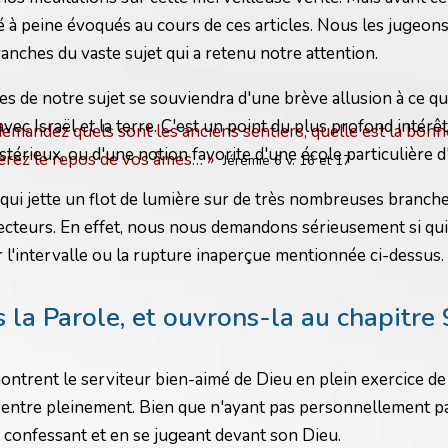
 à peine évoqués au cours de ces articles. Nous les jugeons
ches du vaste sujet qui a retenu notre attention.
es de notre sujet se souviendra d'une brève allusion à ce q
ec Israël et la terre. C'est un point du plus profond intérê
demandez quels sont les anciens sentiers, quelle est la bonne
stérieux, ou d'une notion favorite d'une école particulière 
erez le repos de vos âmes… »
Jérémie 6 v. 16 et 17
t qui jette un flot de lumière sur de très nombreuses branche
s lecteurs. En effet, nous nous demandons sérieusement si 
 l'intervalle ou la rupture inaperçue mentionnée ci-dessus.
la Parole, et ouvrons-la au chapitre 9
trent le serviteur bien-aimé de Dieu en plein exercice de so
il entre pleinement. Bien que n'ayant pas personnellement part
 confessant et en se jugeant devant son Dieu.