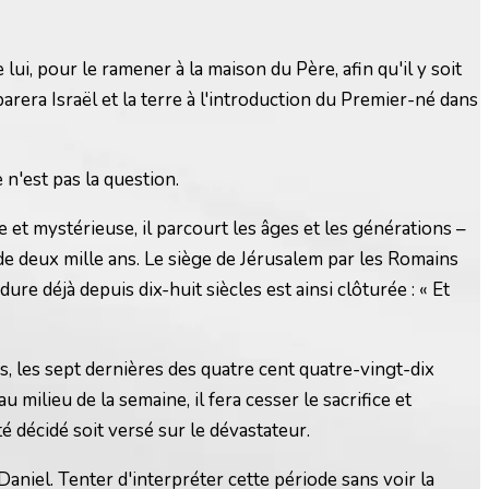
i, pour le ramener à la maison du Père, afin qu'il y soit
rera Israël et la terre à l'introduction du Premier-né dans
 n'est pas la question.
e et mystérieuse, il parcourt les âges et les générations –
e deux mille ans. Le siège de Jérusalem par les Romains
ure déjà depuis dix-huit siècles est ainsi clôturée : « Et
s, les sept dernières des quatre cent quatre-vingt-dix
 milieu de la semaine, il fera cesser le sacrifice et
té décidé soit versé sur le dévastateur.
Daniel. Tenter d'interpréter cette période sans voir la