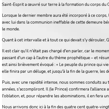
Saint-Esprit a œuvré sur terre à la formation du corps du Ch
Lorsque le dernier membre aura été incorporé à ce corps, l
avec lui dans la communion ineffable de cette demeure béni
le monde.
Quant à cet intervalle et à tout ce qui devait s'y dérouler, 
Il est clair qu'il n'était pas chargé d'en parler, car le mo
passant d'un cap à l'autre du thème prophétique – et rés
est ainsi brièvement évoqué : « Le peuple du prince qui viend
elle finira par un déluge, et jusqu'à la fin de la guerre, les
Puis, avec une rapidité intense, nous sommes conduits au t
années, s'accompliront. Il (le Prince) confirmera l'alliance 
l'oblation, et, pour répandre les abominations, il en fera un
Nous arrivons donc ici à la fin des quatre cent quatre-ving