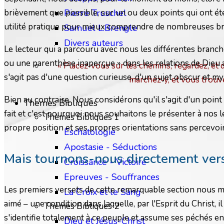
brièvement que possible, sur un ou deux points qui ont été
Pierre Truschel
utilité pratique pour mieux comprendre de nombreuses bran
Samuel L.Brengle
Divers auteurs
Le lecteur qui a parcouru avec nous les différentes branch
ou une parenthèse inaperçue » dans les relations de Dieu av
« Placez-vous sur les chemins, regardez, et 
s'agit pas d'une question curieuse, d'un sujet obscur et my
marchez-y, et vous trouv
Bien au contraire. Nous considérons qu'il s'agit d'un poin
Themes Bibliques
fait et c'est pourquoi nous souhaitons le présenter à no
Thèmes Bibliques 1
propre position et ses propres orientations sans percevoir
Eschatologie
Apostasie - Séductions
Mais tournons-nous directement vers 
Croissance - Victoire
Epreuves - Souffrances
Les premiers versets de cette remarquable section nous mon
La Croix et le Sang
aimé – une condition dans laquelle, par l'Esprit du Christ, 
Thèmes Bibliques 2
s'identifie totalement à ce peuple et assume ses péchés en
Dieu et Jésus-Christ