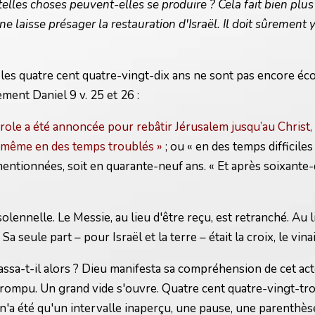
lles choses peuvent-elles se produire ? Cela fait bien plus
ne laisse présager la restauration d'Israël. Il doit sûrement
es quatre cent quatre-vingt-dix ans ne sont pas encore écou
ment Daniel 9 v. 25 et 26 :
le a été annoncée pour rebâtir Jérusalem jusqu’au Christ, l
es, même en des temps troublés »
; ou « en des temps difficiles
mentionnées, soit en quarante-neuf ans. « Et après soixante
nnelle. Le Messie, au lieu d'être reçu, est retranché. Au lie
Sa seule part – pour Israël et la terre – était la croix, le vi
 passa-t-il alors ? Dieu manifesta sa compréhension de cet 
rrompu. Un grand vide s'ouvre. Quatre cent quatre-vingt-troi
'a été qu'un intervalle inaperçu, une pause, une parenthèse, 