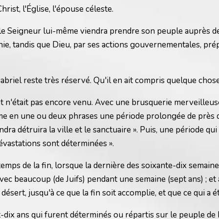
rist, l'Église, l'épouse céleste.
e Seigneur lui-même viendra prendre son peuple auprès de lu
e, tandis que Dieu, par ses actions gouvernementales, prépa
Gabriel reste très réservé. Qu'il en ait compris quelque chose
ment n'était pas encore venu. Avec une brusquerie merveilleus
ume en une ou deux phrases une période prolongée de près d
ra détruira la ville et le sanctuaire ». Puis, une période qui d
 dévastations sont déterminées ».
emps de la fin, lorsque la dernière des soixante-dix semaine
avec beaucoup (de Juifs) pendant une semaine (sept ans) ; et au
 désert, jusqu'à ce que la fin soit accomplie, et que ce qui a é
t-dix ans qui furent déterminés ou répartis sur le peuple de 