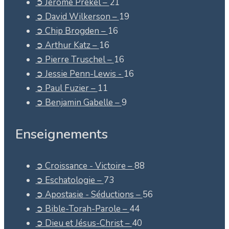
➲ Jérôme Prékel –
21
➲ David Wilkerson –
19
➲ Chip Brogden –
16
➲ Arthur Katz –
16
➲ Pierre Truschel –
16
➲ Jessie Penn-Lewis -
16
➲ Paul Fuzier –
11
➲ Benjamin Gabelle –
9
Enseignements
➲ Croissance - Victoire –
88
➲ Eschatologie –
73
➲ Apostasie - Séductions –
56
➲ Bible-Torah-Parole –
44
➲ Dieu et Jésus-Christ –
40