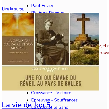
Paul Fuzier
Lire la suite...
Philippe Dehoux
Pierre Truschel
Samuel L.Brengle
Divers auteurs
« Placez-vous sur les chemins, regardez, et 
marchez-y, et vous trouv
Themes Bibliques
Thèmes Bibliques 1
Eschatologie
Apostasie - Séductions
Croissance - Victoire
Epreuves - Souffrances
La vie de Job.5
La Croix et le Sang