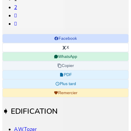
2
Facebook
X
WhatsApp
Copier
PDF
Plus tard
Remercier
➧ EDIFICATION
A.W.Tozer