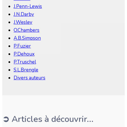
J.Penn-Lewis
J.N.Darby
J.Wesley
O.Chambers
A.B.Simpson
P.Fuzier
P.Dehoux
P.Truschel
S.L.Brengle
Divers auteurs
➲ Articles à découvrir...