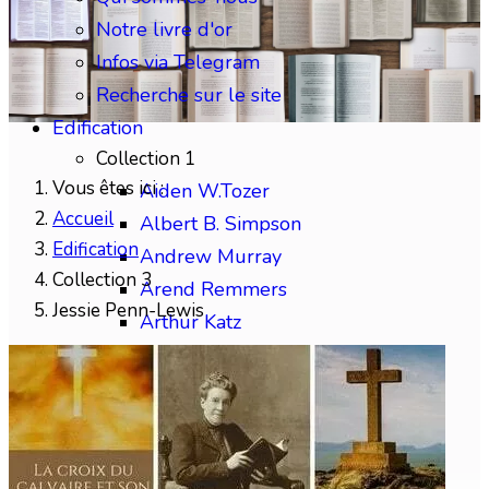
Notre livre d'or
Infos via Telegram
Recherche sur le site
Edification
Collection 1
Vous êtes ici :
Aiden W.Tozer
Accueil
Albert B. Simpson
Edification
Andrew Murray
Collection 3
Arend Remmers
Jessie Penn-Lewis
Arthur Katz
Austin Sparks
Benjamin Gabelle
Collection 2
Charles H.Mackintosh
Charles Spurgeon