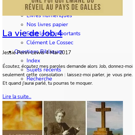
Audios et Vidéos
Livres numériques
Nos livres papier
La vie de Job.4
Sept livres importants
Clément Le Cossec
Questions Bibliques
Jessie Penn-Lewis
4 Mai 2017
Index
Écoutez, écoutez mes paroles demande alors Job, donnez-moi
Sujets récents
seulement cette consolation : laissez-moi parler, je vous prie.
Recherche
Et quand j'aurai parlé, tu pourras te moquer.
Lire la suite...