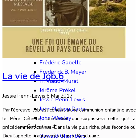
Chip Brogden
Christian Briem
Charles Finney
David Wilkerson
Edward M. Bounds
Collection 3
Frédéric Gabelle
Frederick B. Meyer
La vie de Job.6
H. Viaud-Murat
Jérôme Prékel
Jessie Penn-Lewis
6 Mai 2017
Jessie Penn-Lewis
John Nelson Darby
Par l'épreuve, Job est conduit à une communion enfantine avec
John Wesley
le Père Céleste, communion qui surpassera celle qu'il a
Collection 4
précédemment connue. Dans la vie plus riche, plus féconde où
Oswald Chambers
Dieu l'appelle, il aura accès dans le Sanctuaire.