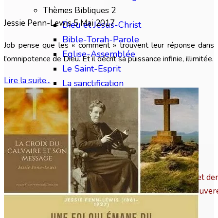
Thèmes Bibliques 2
Jessie Penn-Lewis
5 Mai 2017
Dieu et Jésus-Christ
Bible-Torah-Parole
Job pense que les « comment » trouvent leur réponse dans
Eglise-Assemblée
l'omnipotence de Dieu. Et il décrit sa puissance infinie, illimitée.
Le Saint-Esprit
Lire la suite...
La sanctification
Thèmes Bibliques 3
Familles Chrétiennes
Baptême - Nv. naissance
Intercession - Prière
Éthique chrétienne
« Placez-vous sur les chemins, regardez, et dem
bonne voie ; marchez-y, et vous trouver
Multimédia