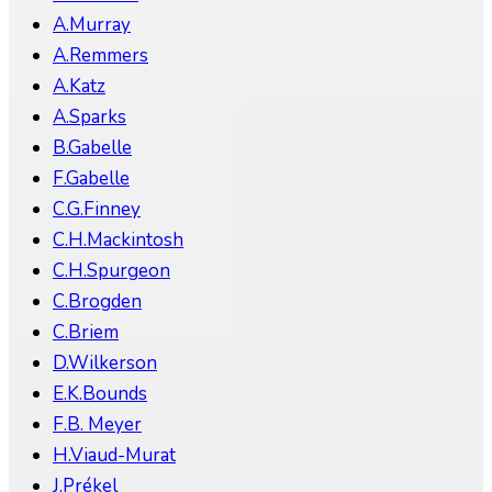
A.Murray
A.Remmers
A.Katz
A.Sparks
B.Gabelle
F.Gabelle
C.G.Finney
C.H.Mackintosh
C.H.Spurgeon
C.Brogden
C.Briem
D.Wilkerson
E.K.Bounds
F.B. Meyer
H.Viaud-Murat
J.Prékel