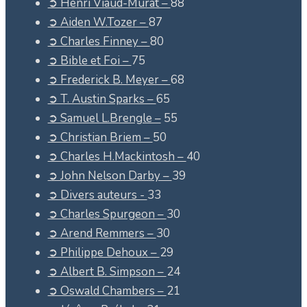
➲ Henri Viaud-Murat –
88
➲ Aiden W.Tozer –
87
➲ Charles Finney –
80
➲ Bible et Foi –
75
➲ Frederick B. Meyer –
68
➲ T. Austin Sparks –
65
➲ Samuel L.Brengle –
55
➲ Christian Briem –
50
➲ Charles H.Mackintosh –
40
➲ John Nelson Darby –
39
➲ Divers auteurs -
33
➲ Charles Spurgeon –
30
➲ Arend Remmers –
30
➲ Philippe Dehoux –
29
➲ Albert B. Simpson –
24
➲ Oswald Chambers –
21