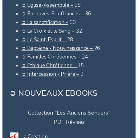
➲ Eglise-Assemblée –
38
➲ Epreuves-Souffrances –
36
➲ La sanctification –
33
➲ La Croix et le Sang –
32
➲ Le Saint-Esprit –
28
➲ Baptême - Nouv.naissance –
26
➲ Familles Chrétiennes –
24
➲ Éthique Chrétienne –
15
➲ Intercession - Prière –
9
➲ NOUVEAUX EBOOKS
Collection "Les Anciens Sentiers"
PDF Révisés
La Création