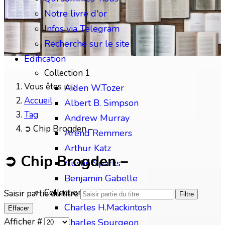
Notre livre d'or
Infos via Telegram
Recherche sur le site
Edification
Collection 1
Vous êtes ici :
Aiden W.Tozer
Accueil
Albert B. Simpson
Tag
Andrew Murray
➲ Chip Brogden –
Arend Remmers
Arthur Katz
➲ Chip Brogden –
Austin Sparks
Benjamin Gabelle
Collection 2
Saisir partie du titre
Filtre
Charles H.Mackintosh
Effacer
Afficher #
Charles Spurgeon