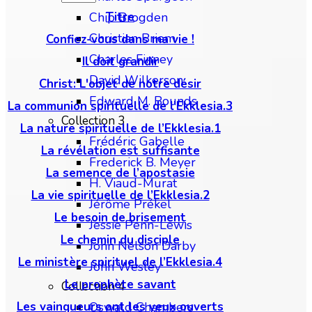
Titre
Chip Brogden
Christian Briem
Confiez-vous dans ma vie !
Charles Finney
Il doit grandir
David Wilkerson
Christ: L'objet de notre désir
Edward M. Bounds
La communion spirituelle de l’Ekklesia.3
Collection 3
La nature spirituelle de l’Ekklesia.1
Frédéric Gabelle
La révélation est suffisante
Frederick B. Meyer
La semence de l’apostasie
H. Viaud-Murat
La vie spirituelle de l’Ekklesia.2
Jérôme Prékel
Le besoin de brisement
Jessie Penn-Lewis
Le chemin du disciple
John Nelson Darby
Le ministère spirituel de l’Ekklesia.4
John Wesley
Le prophète savant
Collection 4
Les vainqueurs ont les yeux ouverts
Oswald Chambers