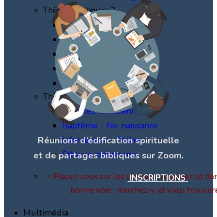
Thèmes Bibliques 2
Dieu et Jésus-Christ
Bible-Torah-Parole
Eglise-Assemblée
Le Saint-Esprit
La sanctification
Thèmes Bibliques 3
Familles Chrétiennes
Baptême - Nv. naissance
Réunions d’édification spirituelle
Intercession - Prière
Éthique chrétienne
et de partages bibliques sur Zoom.
« Placez-vous sur les chemins, regardez, et dem
INSCRIPTIONS
bonne voie ; marchez-y, et vous trouver
Multimédia