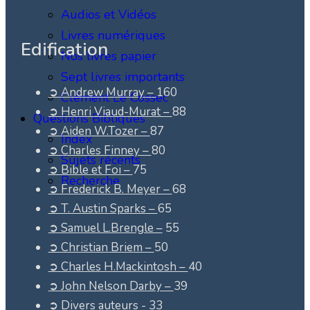
Audios et Vidéos
Livres numériques
Edification
Nos livres papier
Sept livres importants
➲ Andrew Murray –
160
Clément Le Cossec
➲ Henri Viaud-Murat –
88
Questions Bibliques
➲ Aiden W.Tozer –
87
Index
➲ Charles Finney –
80
Sujets récents
➲ Bible et Foi –
75
Recherche
➲ Frederick B. Meyer –
68
➲ T. Austin Sparks –
65
➲ Samuel L.Brengle –
55
➲ Christian Briem –
50
➲ Charles H.Mackintosh –
40
➲ John Nelson Darby –
39
➲ Divers auteurs -
33