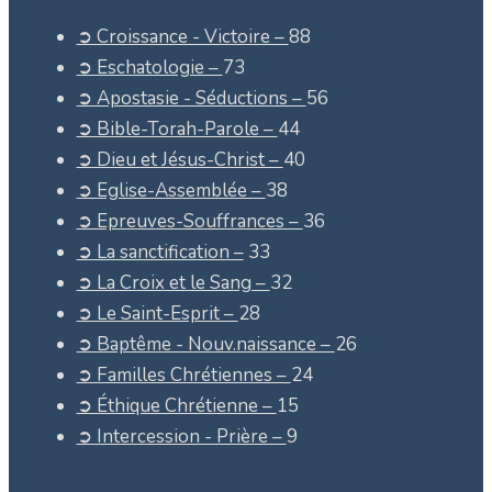
➲ Croissance - Victoire –
88
➲ Eschatologie –
73
➲ Apostasie - Séductions –
56
➲ Bible-Torah-Parole –
44
➲ Dieu et Jésus-Christ –
40
➲ Eglise-Assemblée –
38
➲ Epreuves-Souffrances –
36
➲ La sanctification –
33
➲ La Croix et le Sang –
32
➲ Le Saint-Esprit –
28
➲ Baptême - Nouv.naissance –
26
➲ Familles Chrétiennes –
24
➲ Éthique Chrétienne –
15
➲ Intercession - Prière –
9