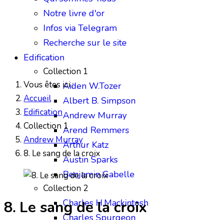
Notre livre d'or
Infos via Telegram
Recherche sur le site
Edification
Collection 1
Vous êtes ici :
Aiden W.Tozer
Accueil
Albert B. Simpson
Edification
Andrew Murray
Collection 1
Arend Remmers
Andrew Murray
Arthur Katz
8. Le sang de la croix
Austin Sparks
Benjamin Gabelle
Collection 2
Charles H.Mackintosh
8. Le sang de la croix
Charles Spurgeon