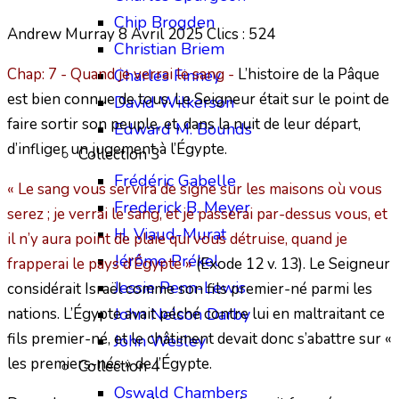
Chip Brogden
Andrew Murray
8 Avril 2025
Clics : 524
Christian Briem
Chap: 7 - Quand je verrai le sang -
L’histoire de la Pâque
Charles Finney
est bien connue de tous. Le Seigneur était sur le point de
David Wilkerson
faire sortir son peuple, et, dans la nuit de leur départ,
Edward M. Bounds
d’infliger un jugement à l’Égypte.
Collection 3
Frédéric Gabelle
« Le sang vous servira de signe sur les maisons où vous
Frederick B. Meyer
serez ; je verrai le sang, et je passerai par-dessus vous, et
H. Viaud-Murat
il n’y aura point de plaie qui vous détruise, quand je
Jérôme Prékel
frapperai le pays d’Égypte »
(Exode 12 v. 13). Le Seigneur
Jessie Penn-Lewis
considérait Israël comme son fils premier-né parmi les
nations. L’Égypte avait péché contre lui en maltraitant ce
John Nelson Darby
fils premier-né, et le châtiment devait donc s’abattre sur «
John Wesley
les premiers-nés » de l’Égypte.
Collection 4
Oswald Chambers