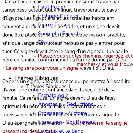
Dans chaque maison, le premier-né serait frappé par
Paul Fuzier
l’ange destructeur, qui, à minuit, traverserait le pays
Philippe Dehoux
d’Égypte. Les Égyptiens et les Israélites habitaient
Pierre Truschel
souvent à proximité l’un de l’autre, et un signe devait
Samuel L.Brengle
donc être placé sur la porte de chaque maison israélite,
Divers auteurs
afin que l’ange destructeur ne puisse pas y entrer pour
tuer. Ce signe devait être le sang d’un Agneau, tué par le
« Placez-vous sur les chemins, regardez, et 
père de famille, conformément à l’ordre donné par Dieu :
marchez-y, et vous trouv
« Le sang sera pour vous un signe »,
avait dit Dieu.
Themes Bibliques
Ce sera un signe, une assurance qui permettra à l’Israélite
Thèmes Bibliques 1
d’avoir une entière confiance dans la sécurité de sa
Eschatologie
famille. Ce sera aussi un signe devant Dieu de l’état
Apostasie - Séductions
spirituel du père de la maison, concernant son
Croissance - Victoire
obéissance de la foi par laquelle et à travers laquelle
Epreuves - Souffrances
Dieu épargnerait sa maison :
« Quand je verrai le sang, je
La Croix et le Sang
passerai pardessus toi ».